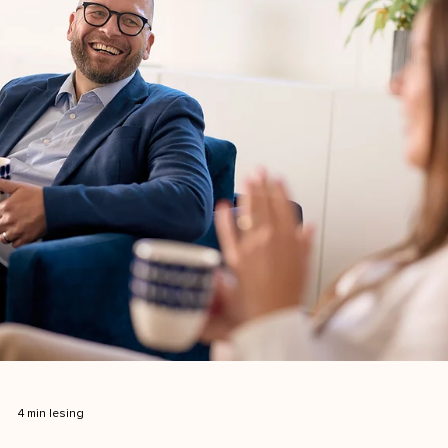
1 min lesing
Kristian - ny partner
Vi er glade for å ønske Kristian Mannerud velkommen som ny
konsulent i NIS Norge Kristian har en solid og mangfoldig
bakgrunn fra roller som Økonomisjef, Regnskapssjef og
Controller. Han kommer til NIS fra Aider, hvor han som Senior
Manager har vært utleid til ulike selskaper med midlertidige
ressursbehov. Tidligere har han vært Manager i EY, hvor han va
utleiekonsulent i 6 år. Med sin bakgrunn som utleiekonsulent, tar