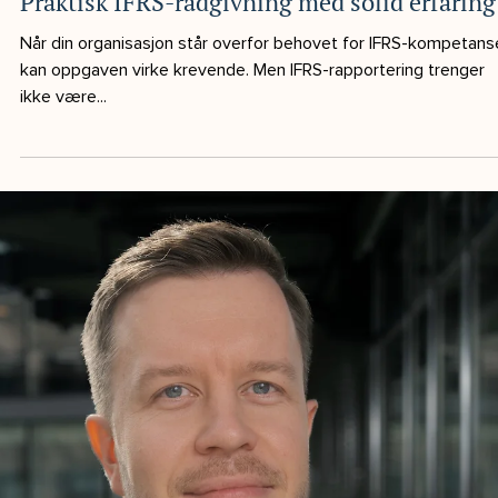
1 min lesing
Caroline - ny Partner
Caroline Krohn, med bred erfaring fra controlling begynner so
Partner i NIS Norge! Etter studiene startet Caroline i et mindre
softwareselskap i Norge, der hun håndterte økonomi fra A til 
som eneste interne økonomi-resurs. Etter fire år der kjente hu
at hun trengte litt nye utfordringer, og ble Fabi-konsulent. Ette
flere år som utleid controller til både oppstrøm og nedstrøm i
oljebransjen, samt FMCG på produksjonssiden, byttet Caroline
konsulentselskap til EY. Der fikk