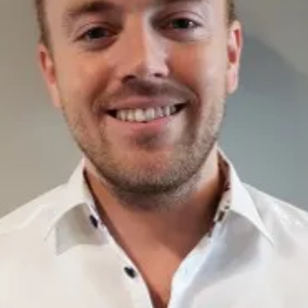
Glade for å ønske Nora velkommen til oss!
Vi er glade for å kunne ønske Nora Aasprong velkommen som
konsulent hos NIS . Nora startet hos oss i mars 2026. Nora har
bred erfaring innen økonomi, regnskap og finansledelse. Hun
startet karrieren som revisor i KPMG , hvor hun opparbeidet seg
solid kompetanse innen revisjon og finansiell rapportering.
Senere har hun hatt flere sentrale roller hos Scandic Hotels ,
blant annet som Accounting Manager og Director of Shared
Services. Gjennom disse rollene har hun arbeidet med