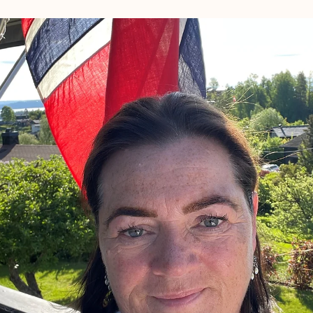
2 min lesing
Fire vanlige myter om Financial Manageme
Consulting – og sannheten bak dem
Når folk hører ordet konsulent, ser de ofte for seg en dresskl
fremmed som dukker opp med en PowerPoint og en lang liste
over alt du...