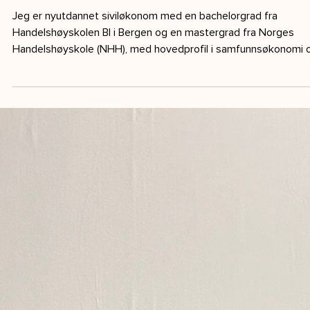
1 min lesing
Nyutdannet. Nysgjerrig. Klar for nye
utfordringer. Velkommen, Martine!
Jeg er nyutdannet siviløkonom med en bachelorgrad fra
Handelshøyskolen BI i Bergen og en mastergrad fra Norges
Handelshøyskole (NHH), med hovedprofil i samfunnsøkonomi 
støtteprofil i skatteøkonomi. Gjennom studietiden har jeg
opparbeidet meg et solid analytisk fundament og en sterk
interesse for økonomiske problemstillinger og hvordan
økonomisk innsikt kan bidra til gode beslutninger. Som
nyutdannet ser jeg frem til å utvikle meg videre i arbeidslivet. 
motiveres av mul