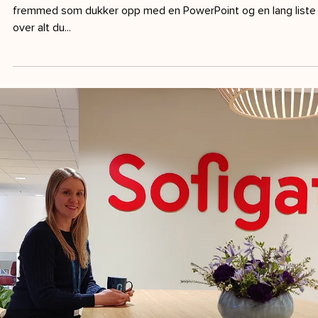
1 min lesing
Vi er glade for å kunne ønske Håkon Urstad
velkommen som ny økonomikonsulent hos
NIS Norway.
Håkon har bred erfaring innen økonomi, finans og analyse, med
bakgrunn fra revisjon, bank og forsikring. Gjennom hele sin
karriere har...