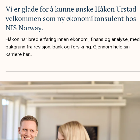
2 min lesing
Praktisk IFRS-rådgivning med solid erfaring
Når din organisasjon står overfor behovet for IFRS-kompetans
kan oppgaven virke krevende. Men IFRS-rapportering trenger
ikke være...