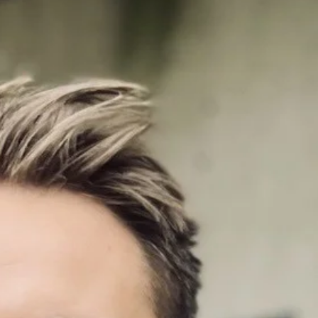
brenner for å skape verdi sammen med andre. Kanutte lever
etter prinsippet Growth Mindset . Kanuttte kommer fra Ringne
hvor hun har hatt flere roller innen controlleravdelingen, med
ansvar for både produksjon og logistikk. Hun har bred erfari