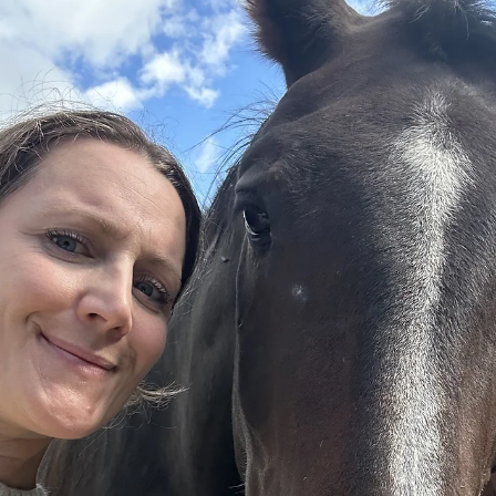
1 min lesing
Vi er glade for å kunne ønske Vegard Cordes
Nilsson velkommen til NIS Norway!
Vegard har solid erfaring fra sentrale økonomiroller, herunder
Group CFO, konsernregnskapssjef og controller. Han kombiner
operativ og strategisk forståelse av økonomifunksjonen. Vega
kommer til NIS fra et konsern innen rekruttering og
ledelsesrådgivning. Tidligere var han Manager i EY, hvor han
jobbet med både utleie og prosjekter innen IPO readiness.
Vegard er utdannet siviløkonom med fordypning i finans, fra
handelshøyskolen BI. Med sin bakgrunn tilfører han solid komp