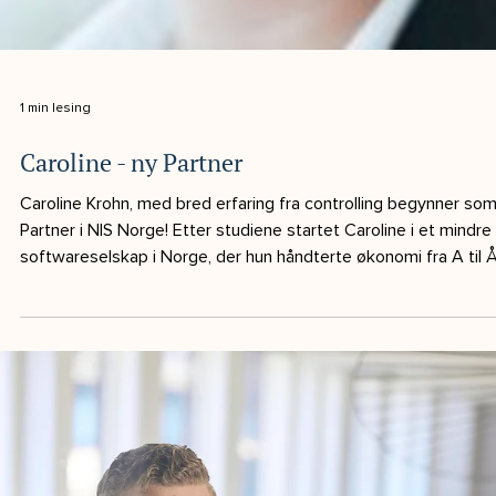
Jan Christian har en solid og mangfoldig bakgrunn fra CFO- og
lederroller i både rådgivning og industri. Han kommer til NIS fra
PwC, hvor han som Senior Manager i CFO Solutions hjalp
selskaper med å utvikle beste praksis innen økonomistyring,
effektivisering og verdiskapende prosesser. Tidligere har han
vært CFO i Rejlers Norge , hvor han spilte en sentral rolle i
selskapets vekst og profesjonaliseringsreise. Med erfaring fra
selskaper som Sweco, EY, Rejlers og Bane NOR b