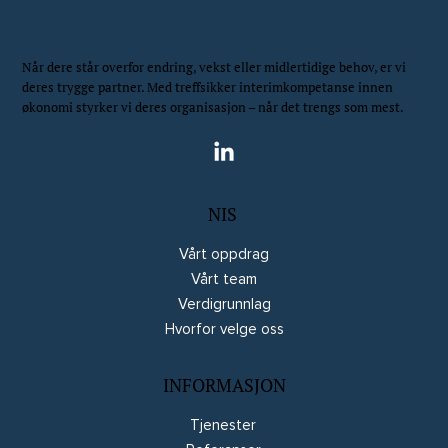
Når dere står overfor endring, vekst eller midlertidige behov, er vi
deres trygge partner. Med treffsikker interimkompetanse innen
økonomi styrker vi deres organisasjon – når det trengs som mest.
NIS
Vårt oppdrag
Vårt team
Verdigrunnlag
Hvorfor velge oss
INFORMASJON
Tjenester