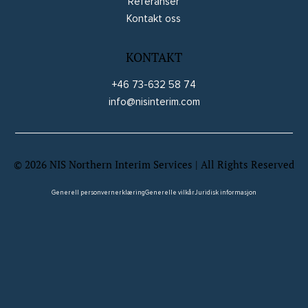
Referanser
Kontakt oss
KONTAKT
+46 73-632 58 74
info@nisinterim.com
©
2026
NIS Northern Interim Services | All Rights Reserved
Website by Wix Fix
Generell personvernerklæring
Generelle vilkår
Juridisk informasjon