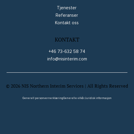
Tjenester
Referanser
Kontakt oss
KONTAKT
+46 73-632 58 74
info@nisinterim.com
©
2026
NIS Northern Interim Services | All Rights Reserved
Website by Wix Fix
Generell personvernerklæring
Generelle vilkår
Juridisk informasjon