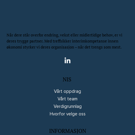
Når dere står overfor endring, vekst eller midlertidige behov, er vi
deres trygge partner. Med treffsikker interimkompetanse innen
økonomi styrker vi deres organisasjon – når det trengs som mest.
NIS
Vårt oppdrag
Vårt team
Verdigrunnlag
Hvorfor velge oss
INFORMASJON