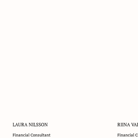
LAURA NILSSON
RIINA V
Financial Consultant
Financial 