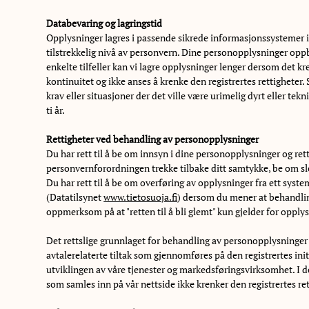
Databevaring og lagringstid
Opplysninger lagres i passende sikrede informasjonssystemer i
tilstrekkelig nivå av personvern. Dine personopplysninger oppb
enkelte tilfeller kan vi lagre opplysninger lenger dersom det kr
kontinuitet og ikke anses å krenke den registrertes rettigheter.
krav eller situasjoner der det ville være urimelig dyrt eller te
ti år.
Rettigheter ved behandling av personopplysninger
Du har rett til å be om innsyn i dine personopplysninger og rett
personvernforordningen trekke tilbake ditt samtykke, be om sl
Du har rett til å be om overføring av opplysninger fra ett system
(Datatilsynet
www.tietosuoja.fi
) dersom du mener at behandli
oppmerksom på at "retten til å bli glemt" kun gjelder for opplysn
Det rettslige grunnlaget for behandling av personopplysninger e
avtalerelaterte tiltak som gjennomføres på den registrertes initia
utviklingen av våre tjenester og markedsføringsvirksomhet. I
som samles inn på vår nettside ikke krenker den registrertes ret