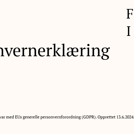
F
ser
Nyheter
Om oss
Karriere
I
nvernerklæring
svar med EUs generelle personvernforordning (GDPR). Opprettet 13.6.2024