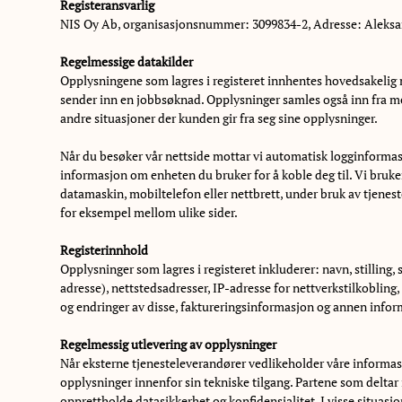
Registeransvarlig
NIS Oy Ab, organisasjonsnummer: 3099834-2, Adresse: Aleksant
Regelmessige datakilder
Opplysningene som lagres i registeret innhentes hovedsakelig n
sender inn en jobbsøknad. Opplysninger samles også inn fra mel
andre situasjoner der kunden gir fra seg sine opplysninger.
Når du besøker vår nettside mottar vi automatisk logginformas
informasjon om enheten du bruker for å koble deg til. Vi bruker
datamaskin, mobiltelefon eller nettbrett, under bruk av tjenest
for eksempel mellom ulike sider.
Registerinnhold
Opplysninger som lagres i registeret inkluderer: navn, stillin
adresse), nettstedsadresser, IP-adresse for nettverkstilkobling,
og endringer av disse, faktureringsinformasjon og annen informa
Regelmessig utlevering av opplysninger
Når eksterne tjenesteleverandører vedlikeholder våre informasj
opplysninger innenfor sin tekniske tilgang. Partene som delta
opprettholde datasikkerhet og konfidensialitet. I visse situa