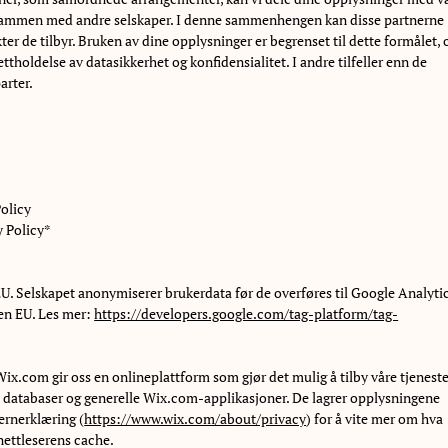
 sammen med andre selskaper. I denne sammenhengen kan disse partnerne
r de tilbyr. Bruken av dine opplysninger er begrenset til dette formålet, 
tholdelse av datasikkerhet og konfidensialitet. I andre tilfeller enn de
arter.
olicy
y Policy*
. Selskapet anonymiserer brukerdata før de overføres til Google Analytic
nen EU. Les mer:
https://developers.google.com/tag-platform/tag-
ix.com gir oss en onlineplattform som gjør det mulig å tilby våre tjenest
g, databaser og generelle Wix.com-applikasjoner. De lagrer opplysningene
ernerklæring (
https://www.wix.com/about/privacy
) for å vite mer om hva
 nettleserens cache.