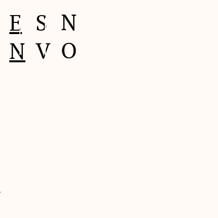
N
S
E
Kontakt oss
O
V
N
.