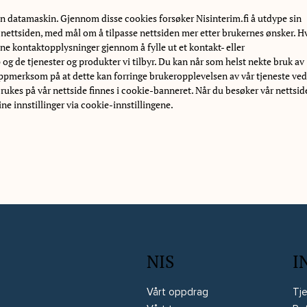
din datamaskin. Gjennom disse cookies forsøker Nisinterim.fi å utdype sin
l nettsiden, med mål om å tilpasse nettsiden mer etter brukernes ønsker. H
dine kontaktopplysninger gjennom å fylle ut et kontakt- eller
g de tjenester og produkter vi tilbyr. Du kan når som helst nekte bruk av
oppmerksom på at dette kan forringe brukeropplevelsen av vår tjeneste ved
brukes på vår nettside finnes i cookie-banneret. Når du besøker vår nettsid
e innstillinger via cookie-innstillingene.
NIS
I
Vårt oppdrag
Tj