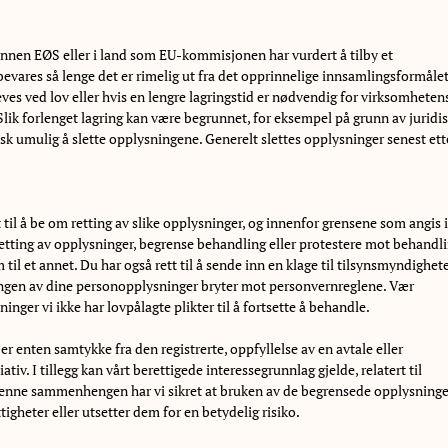
nnen EØS eller i land som EU-kommisjonen har vurdert å tilby et
evares så lenge det er rimelig ut fra det opprinnelige innsamlingsformålet
eves ved lov eller hvis en lengre lagringstid er nødvendig for virksomheten
 Slik forlenget lagring kan være begrunnet, for eksempel på grunn av juridi
knisk umulig å slette opplysningene. Generelt slettes opplysninger senest ett
 til å be om retting av slike opplysninger, og innenfor grensene som angis 
etting av opplysninger, begrense behandling eller protestere mot behandli
 til et annet. Du har også rett til å sende inn en klage til tilsynsmyndighet
ngen av dine personopplysninger bryter mot personvernreglene. Vær
inger vi ikke har lovpålagte plikter til å fortsette å behandle.
r enten samtykke fra den registrerte, oppfyllelse av en avtale eller
tiv. I tillegg kan vårt berettigede interessegrunnlag gjelde, relatert til
 denne sammenhengen har vi sikret at bruken av de begrensede opplysninge
tigheter eller utsetter dem for en betydelig risiko.