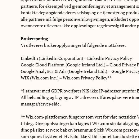
partnere, for eksempel ved gjennomføring av et arrangement
kontakte deg angående deres selskap og de tjenester og produkte
alle partnere må følge personvernlovgivningen, inkludert oppret
ovennevnte utleveres ikke opplysninger regelmessig til andre p
Brukersporing
Vi utleverer brukeropplysninger til følgende mottakere:
LinkedIn (LinkedIn Corporation) – LinkedIn Privacy Policy
Google Cloud Platform (Google Ireland Ltd.) – Cloud Privacy P
Google Analytics & Ads (Google Ireland Ltd.) – Google Privac
WIX (Wix.com Inc.) – Wix.com Privacy Policy**
*I samsvar med GDPR overfører NIS ikke IP-adresser utenfor EU
All behandling og lagring av IP-adresser utføres på servere in
manager/server-side
.
** Wix.com-plattformen fungerer som vert for våre nettsider. W
til deg. Dine opplysninger kan lagres i Wix.com sin datalagrin
dine på sikre servere bak en brannmur. Sjekk Wix.com personv
som spores i systemet. Hvis du ikke vil bli sporet kan du slette