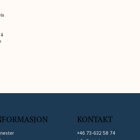
vis
 å
e
NFORMASJON
KONTAKT
enester
+46 73-632 58 74