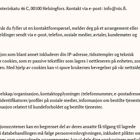
erinkatu 46 C, 00100 Helsingfors. Kontakt via e-post:
info@nis.fi
.
år du fyller ut en kontaktforespørsel, melder deg på et arrangement eller
dinger sendt via e-post, telefon, sosiale medier, avtaler, kundemøter og
jon som blant annet inkluderer din IP-adresse, tidsstempler og teknisk
 cookies, som er passive tekstfiler som lagres i nettleseren på enheten, s
en. Med hjelp av cookies kan vi spore brukernes bevegelser på vår nettside
g, selskap/organisasjon, kontaktopplysninger (telefonnummer, e-postadress
 identifikatorer/profiler på sosiale medier, informasjon om bestilte tjenest
sjon relatert til kundeforholdet og bestilte tjenester.
onssystemer kan en begrenset del av deres ansatte få tilgang til lagrede
r i databehandlingen må følge personvernlovgivningen, inkludert plikter o
sjoner, som samordnede arrangementer, kan vi dele dine opplysninger med v