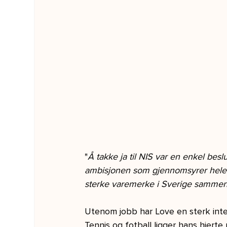
"
Å takke ja til NIS var en enkel bes
ambisjonen som gjennomsyrer hele sel
sterke varemerke i Sverige samme
Utenom jobb har Love en sterk inter
Tennis og fotball ligger hans hjerte næ