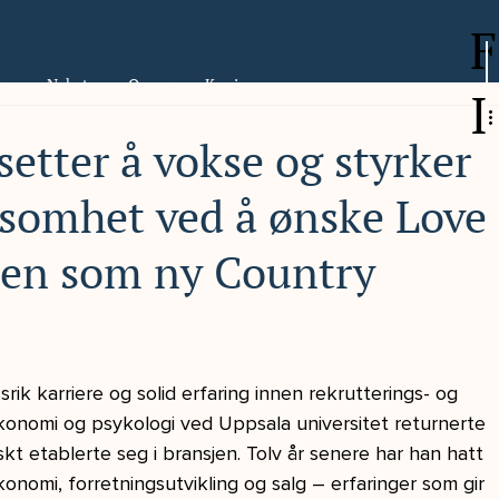
F
ser
Nyheter
Om oss
Karriere
I
setter å vokse og styrker
ksomhet ved å ønske Love
en som ny Country
ik karriere og solid erfaring innen rekrutterings- og 
økonomi og psykologi ved Uppsala universitet returnerte 
kt etablerte seg i bransjen. Tolv år senere har han hatt 
konomi, forretningsutvikling og salg – erfaringer som gir 