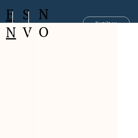
N
S
E
Kontakt oss
O
V
N