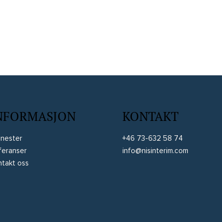
NFORMASJON
KONTAKT
enester
+46 73-632 58 74
feranser
info@nisinterim.com
ntakt oss