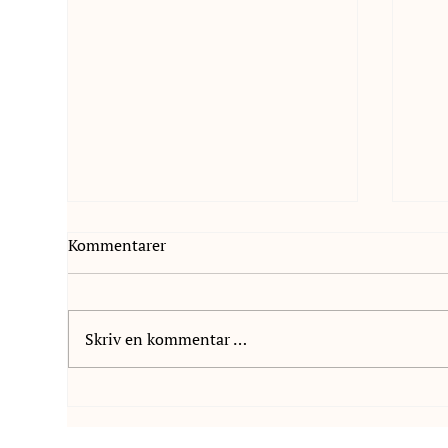
Kommentarer
Skriv en kommentar …
Vel
Nyutdannet. Nysgjerrig. Klar
for nye utfordringer.
Velkommen, Martine!