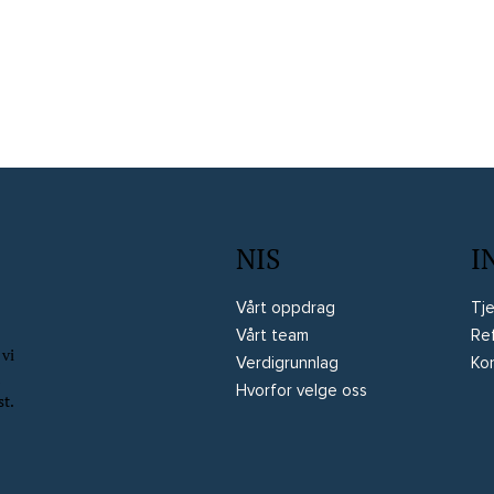
NIS
I
Vårt oppdrag
Tj
Vårt team
Re
 vi
Verdigrunnlag
Ko
n
Hvorfor velge oss
st.