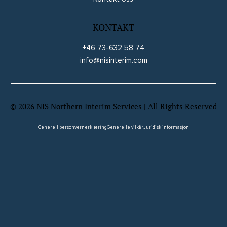
KONTAKT
+46 73-632 58 74
info@nisinterim.com
©
2026
NIS Northern Interim Services | All Rights Reserved
Website by Wix Fix
Generell personvernerklæring
Generelle vilkår
Juridisk informasjon