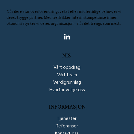
Når dere står overfor endring, vekst eller midlertidige behov, er vi
deres trygge partner. Med treffsikker interimkompetanse innen
økonomi styrker vi deres organisasjon – når det trengs som mest.
NIS
Vårt oppdrag
Vårt team
Verdigrunnlag
Hvorfor velge oss
INFORMASJON
Tjenester
Referanser
Kontakt oss