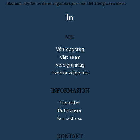
økonomi styrker vi deres organisasjon – når det trengs som mest.
NIS
Vårt oppdrag
Vårt team
Verdigrunnlag
Hvorfor velge oss
INFORMASJON
Tjenester
Referanser
Kontakt oss
KONTAKT