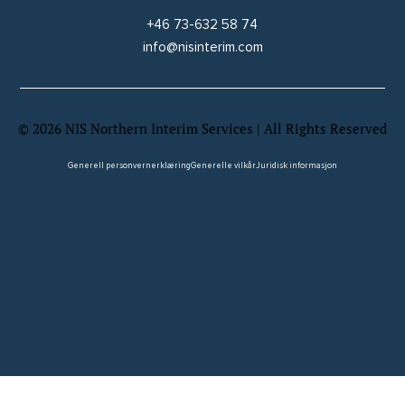
+46 73-632 58 74
info@nisinterim.com
©
2026
NIS Northern Interim Services | All Rights Reserved
Website by Wix Fix
Generell personvernerklæring
Generelle vilkår
Juridisk informasjon