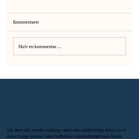
Kommentarer
Velkommen Kanutte!
Skriv en kommentar …
Når dere står overfor endring, vekst eller midlertidige behov, er vi
deres trygge partner. Med treffsikker interimkompetanse innen