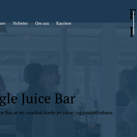
F
ser
Nyheter
Om oss
Karriere
I
gle Juice Bar
ice Bar er en nordisk kjede av juice- og smoothiebare.