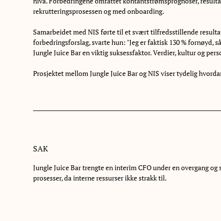
nivå. Forbedringene omfattet kontantstrømsprognoser, resultato
rekrutteringsprosessen og med onboarding.
Samarbeidet med NIS førte til et svært tilfredsstillende result
forbedringsforslag, svarte hun: "Jeg er faktisk 130 % fornøyd, 
Jungle Juice Bar en viktig suksessfaktor. Verdier, kultur og p
Prosjektet mellom Jungle Juice Bar og NIS viser tydelig hvorda
SAK
Jungle Juice Bar trengte en interim CFO under en overgang og s
prosesser, da interne ressurser ikke strakk til.