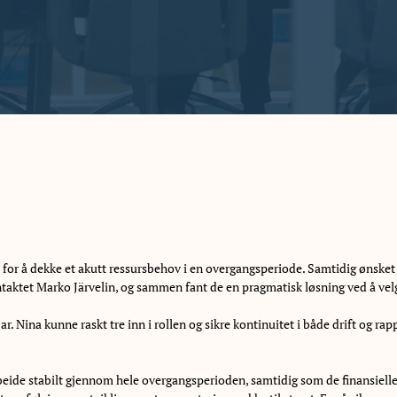
O for å dekke et akutt ressursbehov i en overgangsperiode. Samtidig ønsket 
ontaktet Marko Järvelin, og sammen fant de en pragmatisk løsning ved å ve
Nina kunne raskt tre inn i rollen og sikre kontinuitet i både drift og rapp
eide stabilt gjennom hele overgangsperioden, samtidig som de finansielle