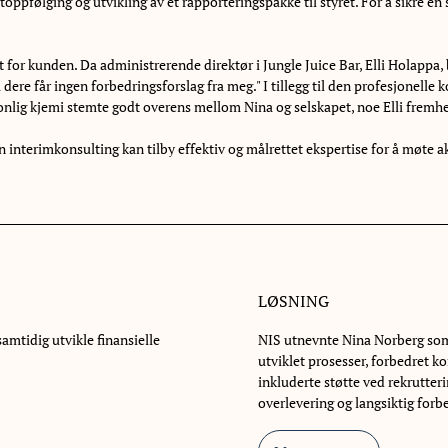
ppfølging og utvikling av et rapporteringspakke til styret. For å sikre en
at for kunden. Da administrerende direktør i Jungle Juice Bar, Elli Holapp
så dere får ingen forbedringsforslag fra meg." I tillegg til den profesjone
ersonlig kjemi stemte godt overens mellom Nina og selskapet, noe Elli frem
n interimkonsulting kan tilby effektiv og målrettet ekspertise for å møte 
LØSNING
amtidig utvikle finansielle
NIS utnevnte Nina Norberg som 
utviklet prosesser, forbedret 
inkluderte støtte ved rekrutte
overlevering og langsiktig forb