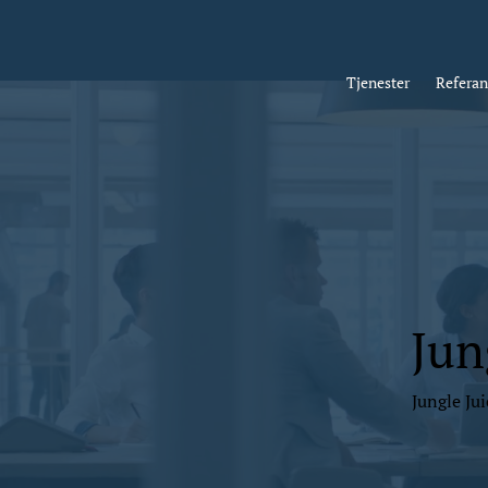
Tjenester
Referan
Jun
Jungle Ju