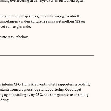
 smidig overlevering til den nye CFO-en bistod NIS også i
a, ble spurt om prosjektets gjennomføring og eventuelle
lle kompetansen var den kulturelle samsvaret mellom NIS og
hevet som avgjørende.
akutte ressursbehov.
interim CFO. Hun sikret kontinuitet i rapportering og drift,
kontantstrømsprognoser og styrrapportering. Oppdraget
ring og onboarding av ny CFO, noe som garanterte en smidig
edring.