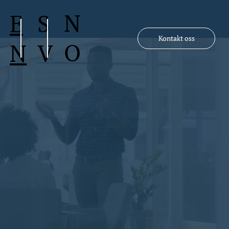
N
S
E
Kontakt oss
O
V
N