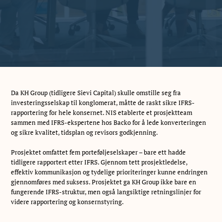
Da KH Group (tidligere Sievi Capital) skulle omstille seg fra
investeringsselskap til konglomerat, måtte de raskt sikre IFRS-
rapportering for hele konsernet. NIS etablerte et prosjektteam
sammen med IFRS-ekspertene hos Backo for å lede konverteringen
og sikre kvalitet, tidsplan og revisors godkjenning.
Prosjektet omfattet fem porteføljeselskaper – bare ett hadde
tidligere rapportert etter IFRS. Gjennom tett prosjektledelse,
effektiv kommunikasjon og tydelige prioriteringer kunne endringen
gjennomføres med suksess. Prosjektet ga KH Group ikke bare en
fungerende IFRS-struktur, men også langsiktige retningslinjer for
videre rapportering og konsernstyring.