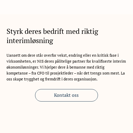
Styrk deres bedrift med riktig
interimløsning
Uansett om dere står overfor vekst, endring eller en kritisk fase i
virksomheten, er NIS deres pålitelige partner for kvalifiserte interim
økonomiløsninger. Vi hjelper dere å bemanne med riktig
kompetanse – fra CFO til prosjektleder – når det trengs som mest. La
oss skape trygghet og fremdrift i deres organisasjon.
Kontakt oss