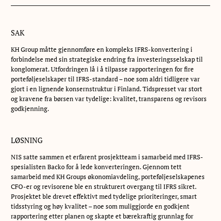
SAK
KH Group måtte gjennomføre en kompleks IFRS-konvertering i
forbindelse med sin strategiske endring fra investeringsselskap til
konglomerat. Utfordringen lå i å tilpasse rapporteringen for fire
porteføljeselskaper til IFRS-standard – noe som aldri tidligere var
gjort i en lignende konsernstruktur i Finland. Tidspresset var stort
og kravene fra børsen var tydelige: kvalitet, transparens og revisors
godkjenning.
LØSNING
NIS satte sammen et erfarent prosjektteam i samarbeid med IFRS-
spesialisten Backo for å lede konverteringen. Gjennom tett
samarbeid med KH Groups økonomiavdeling, porteføljeselskapenes
CFO-er og revisorene ble en strukturert overgang til IFRS sikret.
Prosjektet ble drevet effektivt med tydelige prioriteringer, smart
tidsstyring og høy kvalitet – noe som muliggjorde en godkjent
rapportering etter planen og skapte et bærekraftig grunnlag for